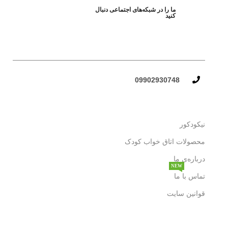
ما را در شبکه‌های اجتماعی دنبال
کنید
09902930748​
نیکودکور
محصولات اتاق خواب کودک
درباره‌ی ما
NEW
تماس با ما
قوانین سایت