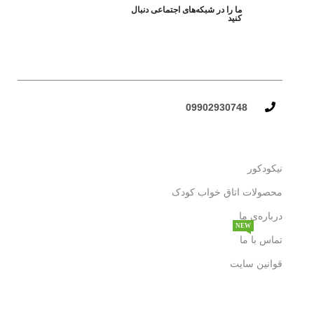
ما را در شبکه‌های اجتماعی دنبال
کنید
09902930748​
نیکودکور
محصولات اتاق خواب کودک
درباره‌ی ما
NEW
تماس با ما
قوانین سایت