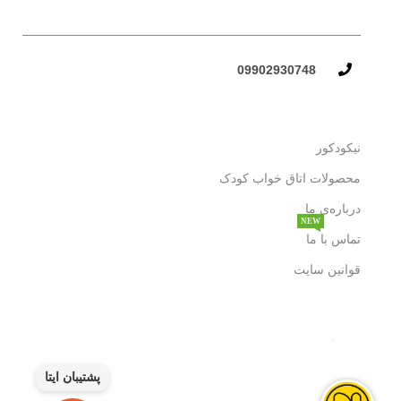
09902930748​
نیکودکور
محصولات اتاق خواب کودک
درباره‌ی ما
NEW
تماس با ما
قوانین سایت
پشتیبان ایتا