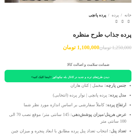
خانه
پرده
پرده پانچی
پرده جذاب طرح منظره
1,100,000
تومان
1,250,000
تومان
ضمانت سلامت و اصالت کالا
دیدن طرح‌های ترند و جدید در کانال بله نیکودکور
<اینجا کلیک کنید>
جنس پارچه:
مخمل | کتان هازان
مدل پرده:
پرده پانچی | نوار پرده (انتخابی)
ارتفاع پرده:
کاملاً سفارشی بر اساس اندازه مورد نظر شما
عرض هرپنل/میزان پوشش‌دهی:
145 سانتی متر/ موقع نصب 70 الی
100 سانتی متر
تعداد پنل:
انتخاب تعداد پنل پرده مطابق با ابعاد پنجره و میزان چین