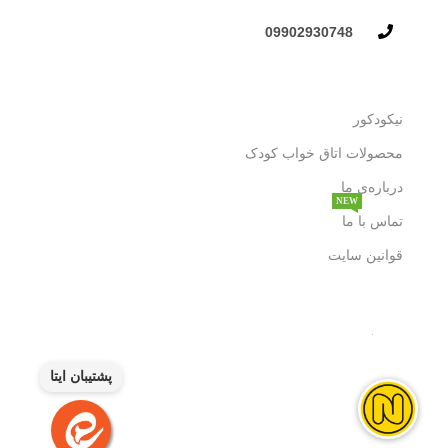
09902930748​
نیکودکور
محصولات اتاق خواب کودک
درباره‌ی ما
NEW
تماس با ما
قوانین سایت
پشتیبان ایتا