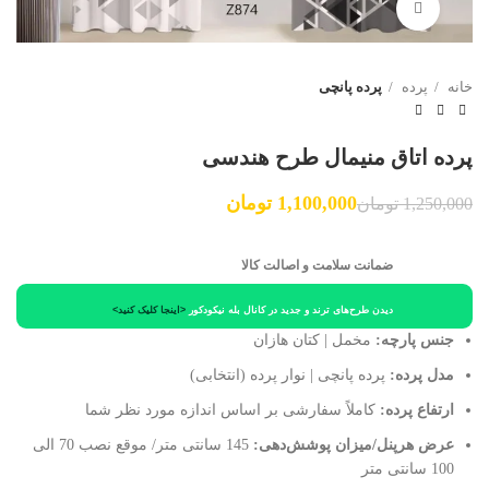
برای بزرگنمایی کلیک کنید
خانه
پرده
پرده پانچی
پرده اتاق منیمال طرح هندسی
1,100,000
تومان
1,250,000
تومان
ضمانت سلامت و اصالت کالا
دیدن طرح‌های ترند و جدید در کانال بله نیکودکور
<اینجا کلیک کنید>
جنس پارچه:
مخمل | کتان هازان
مدل پرده:
پرده پانچی | نوار پرده (انتخابی)
ارتفاع پرده:
کاملاً سفارشی بر اساس اندازه مورد نظر شما
عرض هرپنل/میزان پوشش‌دهی:
145 سانتی متر/ موقع نصب 70 الی
100 سانتی متر