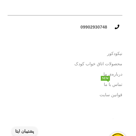
09902930748​
نیکودکور
محصولات اتاق خواب کودک
درباره‌ی ما
NEW
تماس با ما
قوانین سایت
پشتیبان ایتا