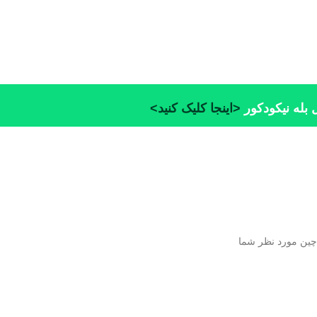
 بله نیکودکور
<اینجا کلیک کنید>
ن چین مورد نظر شما