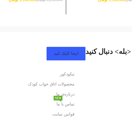
مان
1,250,000
تومان
سبد خرید
افزودن به سبد خرید
<بله> دنبال کنید
اینجا کلیک کنید
نیکودکور
محصولات اتاق خواب کودک
درباره‌ی ما
NEW
تماس با ما
قوانین سایت