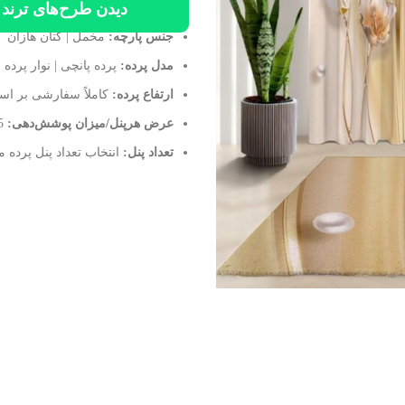
دیدن طرح‌های ترند و
جنس پارچه:
مخمل | کتان هازان
مدل پرده:
پرده پانچی | نوار پرده (
ارتفاع پرده:
کاملاً سفارشی بر اس
عرض هرپنل/میزان پوشش‌دهی:
145 سانتی متر/ موقع نصب 70 الی 100 سانتی متر
تعداد پنل:
انتخاب تعداد پنل پرده م