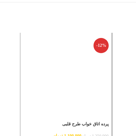
-12%
-12%
پرده اتاق خواب طرح قلبی
پرده اتاق
1,100,000
تومان