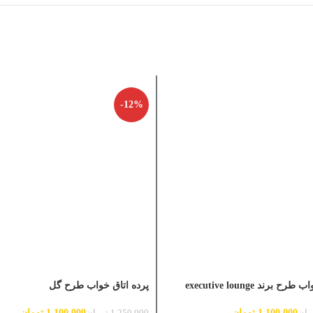
-12%
 برند executive lounge
پرده اتاق خواب طرح گل
1,100,000
تومان
1,100,000
تومان