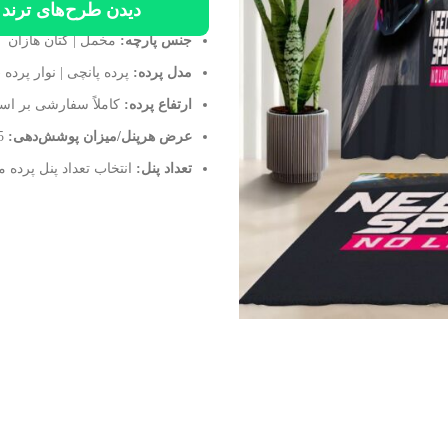
دیدن طرح‌های ترند و
جنس پارچه:
مخمل | کتان هازان
مدل پرده:
پرده پانچی | نوار پرده (
ارتفاع پرده:
کاملاً سفارشی بر اس
عرض هرپنل/میزان پوشش‌دهی:
145 سانتی متر/ موقع نصب 70 الی 100 سانتی متر
تعداد پنل:
انتخاب تعداد پنل پرده م