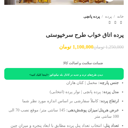
خانه
پرده
پرده پانچی
پرده اتاق خواب طرح سرخپوستی
1,100,000
تومان
1,250,000
تومان
ضمانت سلامت و اصالت کالا
دیدن طرح‌های ترند و جدید در کانال بله نیکودکور
<اینجا کلیک کنید>
جنس پارچه:
مخمل | کتان هازان
مدل پرده:
پرده پانچی | نوار پرده (انتخابی)
ارتفاع پرده:
کاملاً سفارشی بر اساس اندازه مورد نظر شما
عرض هرپنل/میزان پوشش‌دهی:
145 سانتی متر/ موقع نصب 70 الی
100 سانتی متر
تعداد پنل:
انتخاب تعداد پنل پرده مطابق با ابعاد پنجره و میزان چین