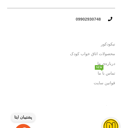
09902930748​
نیکودکور
محصولات اتاق خواب کودک
درباره‌ی ما
NEW
تماس با ما
قوانین سایت
پشتیبان ایتا