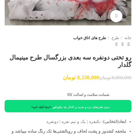
برای بزرگنمایی کلیک کنید
خانه
طرح
طرح های اتاق خواب
رو تختی دونفره سه بعدی بزرگسال طرح مینیمال
گلدار
8,330,000
تومان
8,860,000
تومان
ضمانت سلامت و اصالت کالا
دیدن طرح‌های ترند و جدید در کانال بله نیکودکور
<اینجا کلیک کنید>
ابعاد(انتخابی):
تکنفره | یک و نیم نفره | دونفره
ملحفه کشدوز و پشت لحاف و روبالشتی‌ها تک رنگ ساده میباشد و