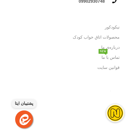
09902930748​
نیکودکور
محصولات اتاق خواب کودک
درباره‌ی ما
NEW
تماس با ما
قوانین سایت
پشتیبان ایتا