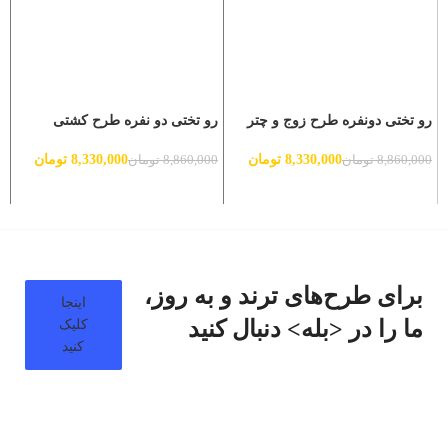
رو تختی دونفره طرح زوج و چتر
رو تختی دو نفره طرح کشتی
ر
8,330,000
تومان
8,330,000
تومان
8,860,000
تومان
8,860,000
تومان
0
برای طرح‌های ترند و به روز،
اینجا
ما را در <بله> دنبال کنید
کلیک
کنید