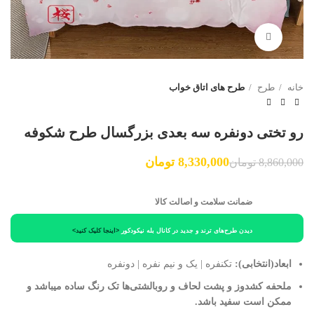
برای بزرگنمایی کلیک کنید
خانه
طرح
طرح های اتاق خواب
رو تختی دونفره سه بعدی بزرگسال طرح شکوفه
8,330,000
تومان
8,860,000
تومان
ضمانت سلامت و اصالت کالا
دیدن طرح‌های ترند و جدید در کانال بله نیکودکور
<اینجا کلیک کنید>
ابعاد(انتخابی):
تکنفره | یک و نیم نفره | دونفره
ملحفه کشدوز و پشت لحاف و روبالشتی‌ها تک رنگ ساده میباشد و
ممکن است سفید باشد.