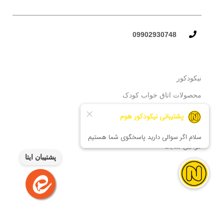
09902930748​
نیکودکور
محصولات اتاق خواب کودک
درباره‌ی ما
NEW
تماس با ما
قوانین سایت
پشتیبان ایتا