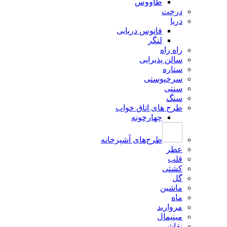
طاووس
درخت
دریا
فانوس دریایی
لنگر
راه راه
سالن پذیرایی
ستاره
سرخپوستی
سنتی
سنگ
طرح های اتاق خواب
چهارخونه
طرح‌های آشپزخانه
عطر
قلب
کشتی
گل
ماشین
ماه
مروارید
مینیمال
نقاشی