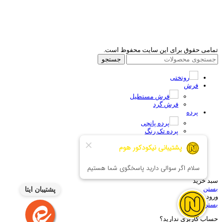
تمامی حقوق برای این سایت محفوظ است.
جستجو
روتختی
فرش
فرش مستطیل
فرش گرد
پرده
پرده پانچی
پرده تک رنگ
پرده زبرا
اکسسوری
لوستر
آباژور رومیزی
سبد خرید
بستن
پشتیبان ایتا
ورود
بستن
حساب کاربری ندارید؟