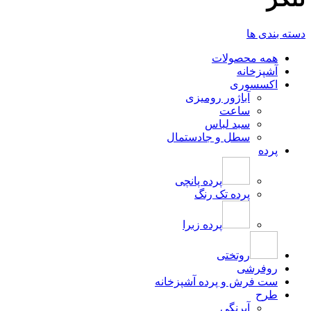
دسته بندی ها
همه
محصولات
آشپزخانه
اکسسوری
آباژور رومیزی
ساعت
سبد لباس
سطل و جادستمال
پرده
پرده پانچی
پرده تک رنگ
پرده زبرا
روتختی
روفرشی
ست فرش و پرده آشپزخانه
طرح
آبرنگی