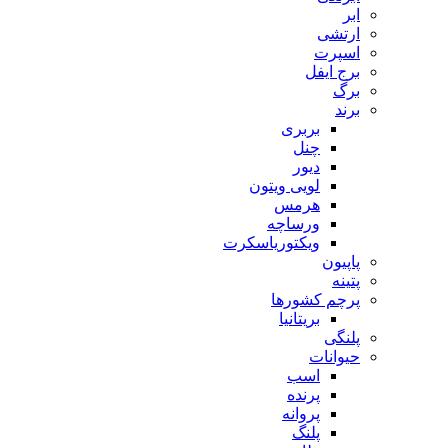
ابر
ارتشی
اسپرت
برج ایفل
برگ
برند
بربری
چنل
دیور
لویی ویتون
هرمس
ورساچه
ویکتوریاسکرت
پاپیون
پتینه
پرچم کشورها
بریتانیا
پلنگی
حیوانات
اسب
پرنده
پروانه
پلنگ