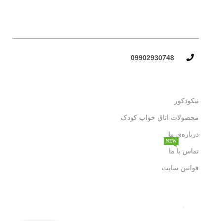
09902930748​
نیکودکور
محصولات اتاق خواب کودک
درباره‌ی ما
NEW
تماس با ما
قوانین سایت