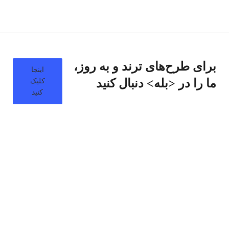
برای طرح‌های ترند و به روز،
اینجا
ما را در <بله> دنبال کنید
کلیک
کنید