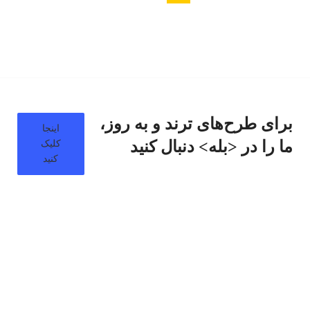
برای طرح‌های ترند و به روز،
اینجا
ما را در <بله> دنبال کنید
کلیک
کنید